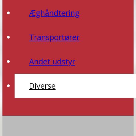
Æghåndtering
Transportører
Andet udstyr
Diverse