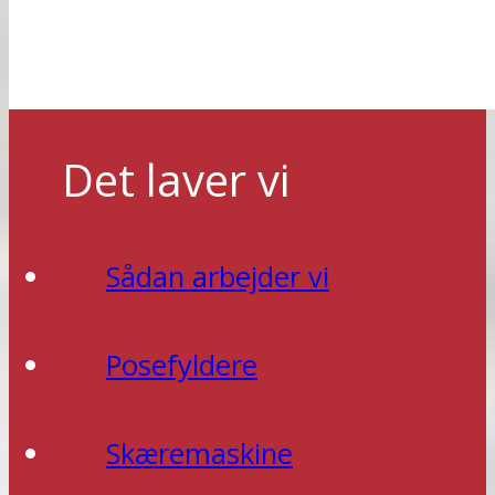
Det laver vi
Sådan arbejder vi
Posefyldere
Skæremaskine